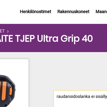
Päävalikko
Henkilönostimet
Rakennuskoneet
Maan
ET
E TJEP Ultra Grip 40
raudansidoslanka ei sisäll