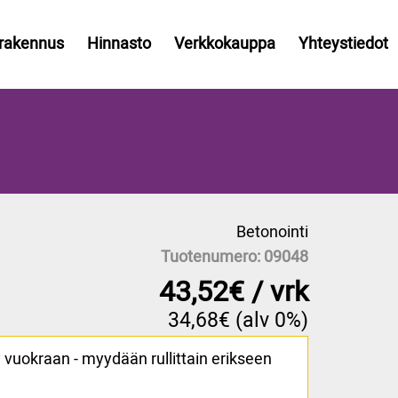
rakennus
Hinnasto
Verkkokauppa
Yhteystiedot
Betonointi
Tuotenumero
09048
43,52€ / vrk
34,68€ (alv 0%)
y vuokraan - myydään rullittain erikseen