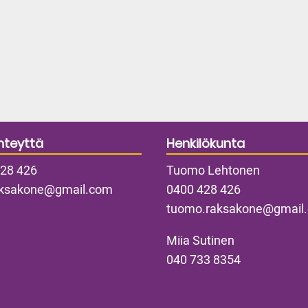
tit
Elementit
hteyttä
Henkilökunta
28 426
Tuomo Lehtonen
aksakone@gmail.com
0400 428 426
tuomo.raksakone@gmail
Miia Sutinen
040 733 8354