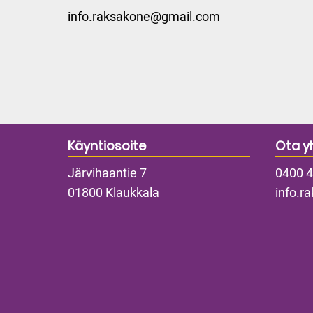
info.raksakone@gmail.com
Elementit
Elemen
Käyntiosoite
Ota y
Järvihaantie 7
0400 4
01800 Klaukkala
info.r