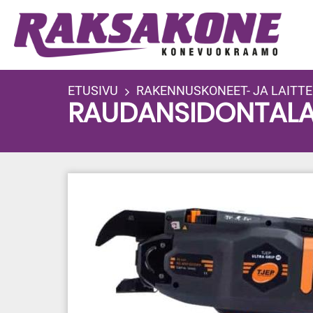
Hyppää
pääsisältöön
ETUSIVU
RAKENNUSKONEET- JA LAITTE
RAUDANSIDONTALAIT